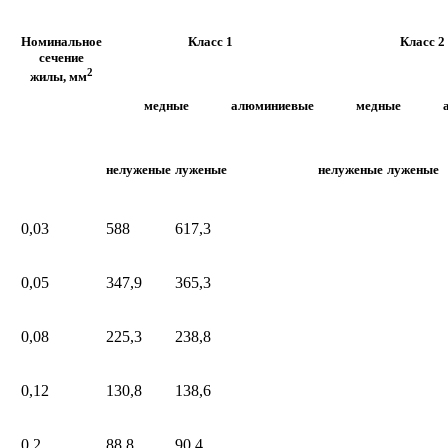
Номинальное
Класс 1
Класс 2
сечение
2
жилы, мм
медные
алюминиевые
медные
нелуженые
луженые
нелуженые
луженые
0,03
588
617,3
0,05
347,9
365,3
0,08
225,3
238,8
0,12
130,8
138,6
0,2
88,8
90,4