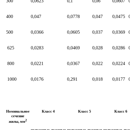
300
0,0623
0,1
0,06
0,0607
400
0,047
0,0778
0,047
0,0475
500
0,0366
0,0605
0,037
0,0369
625
0,0283
0,0469
0,028
0,0286
800
0,0221
0,0367
0,022
0,0224
1000
0,0176
0,291
0,018
0,0177
Номинальное
Класс 4
Класс 5
Класс 6
сечение
2
жилы, мм
нелуженые
луженые
нелуженые
луженые
нелуженые
луж