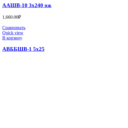
ААШВ-10 3х240 ож
1,660.00
₽
Сравнивать
Quick view
В корзину
АВББШВ-1 5х25
313.00
₽
КАБЕЛЬНЫЙ ЦЕНТР №1
2023
ВСЕ ПРАВА ЗАЩИЩЕНЫ
. .
Search
Меню
Категории
ПВС
ГЛАВНАЯ
О КОМПАНИИ
Информация
Производство Радиочастотного кабеля РК
Калькулятор сечения кабеля