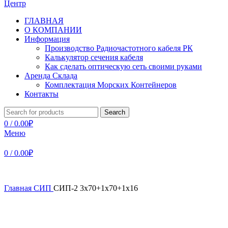
ГЛАВНАЯ
О КОМПАНИИ
Информация
Производство Радиочастотного кабеля РК
Калькулятор сечения кабеля
Как сделать оптическую сеть своими руками
Аренда Склада
Комплектация Морских Контейнеров
Контакты
Search
0
/
0.00
₽
Меню
0
/
0.00
₽
Главная
СИП
СИП-2 3х70+1х70+1х16