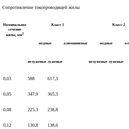
Сопротивление токопроводящей жилы
Номинальное
Класс 1
Класс 2
сечение
2
жилы, мм
медные
алюминиевые
медные
а
нелуженые
луженые
нелуженые
луженые
0,03
588
617,3
0,05
347,9
365,3
0,08
225,3
238,8
0,12
130,8
138,6