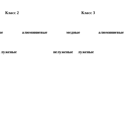
Класс 2
Класс 3
ые
алюминиевые
медные
алюминиевые
луженые
нелуженые
луженые