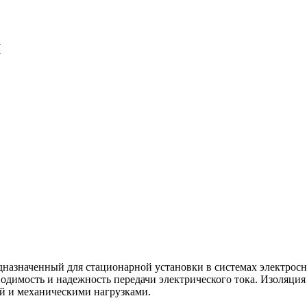
й
дназначенный для стационарной установки в системах электрос
водимость и надежность передачи электрического тока. Изоляци
ой и механическими нагрузками.