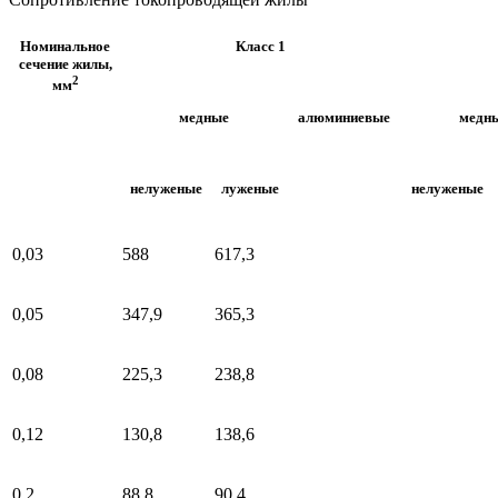
Номинальное
Класс 1
сечение жилы,
2
мм
медные
алюминиевые
медн
нелуженые
луженые
нелуженые
0,03
588
617,3
0,05
347,9
365,3
0,08
225,3
238,8
0,12
130,8
138,6
0,2
88,8
90,4