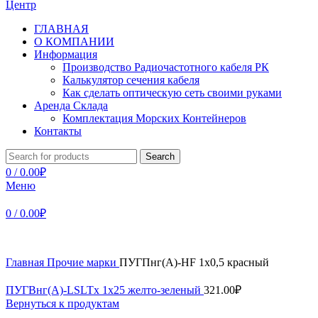
ГЛАВНАЯ
О КОМПАНИИ
Информация
Производство Радиочастотного кабеля РК
Калькулятор сечения кабеля
Как сделать оптическую сеть своими руками
Аренда Склада
Комплектация Морских Контейнеров
Контакты
Search
0
/
0.00
₽
Меню
0
/
0.00
₽
Главная
Прочие марки
ПУГПнг(А)-HF 1х0,5 красный
ПУГВнг(А)-LSLTx 1х25 желто-зеленый
321.00
₽
Вернуться к продуктам