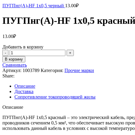
ПУГПнг(А)-HF 1х0,5 черный
13.00
₽
ПУГПнг(А)-HF 1х0,5 красны
13.00
₽
Добавить в корзину
Количество
товара
В корзину
ПУГПнг(А)-
Сравнивать
HF
Артикул:
1003789
Категория:
Прочие марки
1х0,5
Share:
красный
Описание
Доставка
Сопротивление токопроводящей жилы
Описание
ПУГПнг(А)-HF 1х0,5 красный – это электрический кабель, пре
проводников сечением 0,5 мм², что обеспечивает высокую про
использовать данный кабель в условиях с высокой температур