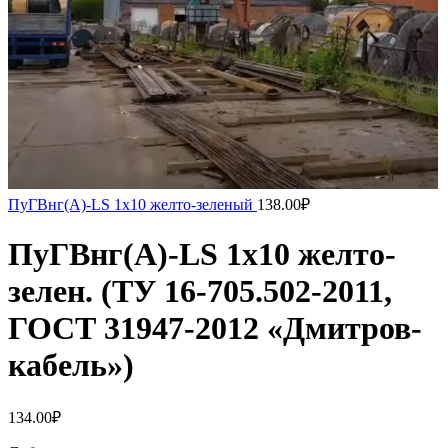
ПуГВнг(А)-LS 1х10 желто-зеленый
138.00
₽
ПуГВнг(А)-LS 1х10 желто-
зелен. (ТУ 16-705.502-2011,
ГОСТ 31947-2012 «Дмитров-
кабель»)
134.00
₽