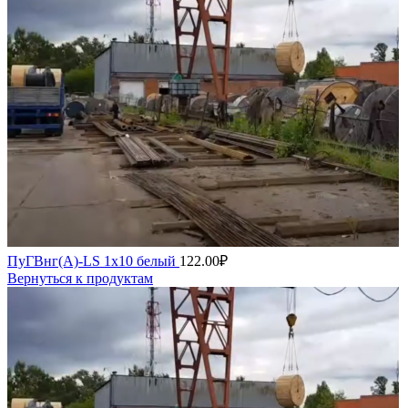
ПуГВнг(А)-LS 1х10 белый
122.00
₽
Вернуться к продуктам