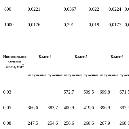
800
0,0221
0,0367
0,022
0,0224
0,
1000
0,0176
0,291
0,018
0,0177
0,
Номинальное
Класс 4
Класс 5
Класс 6
сечение
2
жилы, мм
нелуженые
луженые
нелуженые
луженые
нелуженые
луже
0,03
572,7
599,5
699,8
671,
0,05
366,6
383,7
400,9
419,6
396,9
397,
0,08
247,5
254,6
256,6
268,6
267,9
268,