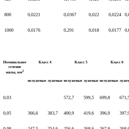
800
0,0221
0,0367
0,022
0,0224
0,
1000
0,0176
0,291
0,018
0,0177
0,
Номинальное
Класс 4
Класс 5
Класс 6
сечение
2
жилы, мм
нелуженые
луженые
нелуженые
луженые
нелуженые
луже
0,03
572,7
599,5
699,8
671,
0,05
366,6
383,7
400,9
419,6
396,9
397,
0,08
247,5
254,6
256,6
268,6
267,9
268,