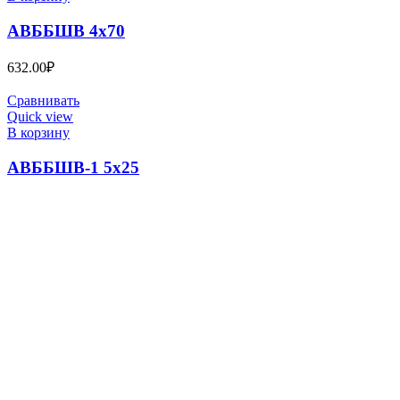
АВББШВ 4х70
632.00
₽
Сравнивать
Quick view
В корзину
АВББШВ-1 5х25
313.00
₽
КАБЕЛЬНЫЙ ЦЕНТР №1
2023
ВСЕ ПРАВА ЗАЩИЩЕНЫ
. .
Search
Меню
Категории
ПВС
ГЛАВНАЯ
О КОМПАНИИ
Информация
Производство Радиочастотного кабеля РК