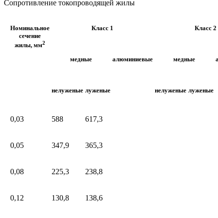
Сопротивление токопроводящей жилы
Номинальное
Класс 1
Класс 2
сечение
2
жилы, мм
медные
алюминиевые
медные
нелуженые
луженые
нелуженые
луженые
0,03
588
617,3
0,05
347,9
365,3
0,08
225,3
238,8
0,12
130,8
138,6