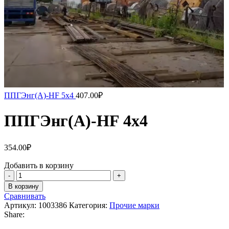
ППГЭнг(А)-HF 5х4
407.00
₽
ППГЭнг(А)-HF 4х4
354.00
₽
Добавить в корзину
В корзину
Сравнивать
Артикул:
1003386
Категория:
Прочие марки
Share: