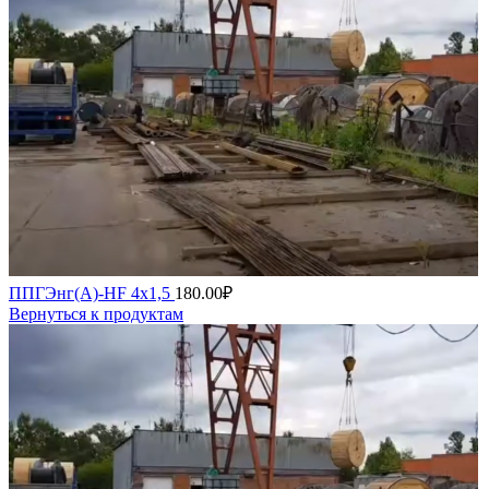
ППГЭнг(А)-HF 4х1,5
180.00
₽
Вернуться к продуктам