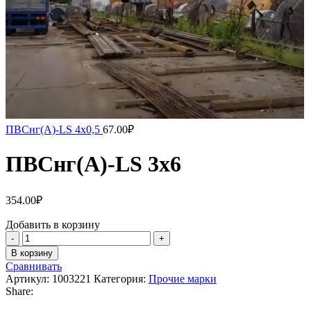
ПВСнг(А)-LS 4х0,5
67.00
₽
ПВСнг(А)-LS 3х6
354.00
₽
Добавить в корзину
В корзину
Сравнивать
Артикул:
1003221
Категория:
Прочие марки
Share: