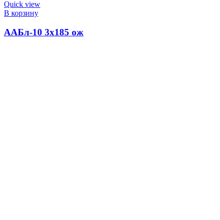
Quick view
В корзину
ААБл-10 3х185 ож
1,472.00
₽
КАБЕЛЬНЫЙ ЦЕНТР №1
2023
ВСЕ ПРАВА ЗАЩИЩЕНЫ
. .
Search
Меню
Категории
ПВС
ГЛАВНАЯ
О КОМПАНИИ
Информация
Производство Радиочастотного кабеля РК
Калькулятор сечения кабеля
Как сделать оптическую сеть своими руками
Аренда Склада
Комплектация Морских Контейнеров
Контакты
Сравнивать
Войти / Зарегистрироваться