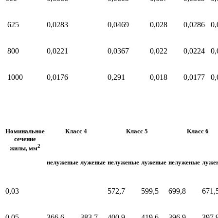
625
0,0283
0,0469
0,028
0,0286
0,
800
0,0221
0,0367
0,022
0,0224
0,
1000
0,0176
0,291
0,018
0,0177
0,
Номинальное
Класс 4
Класс 5
Класс 6
сечение
2
жилы, мм
нелуженые
луженые
нелуженые
луженые
нелуженые
луже
0,03
572,7
599,5
699,8
671,
0,05
366,6
383,7
400,9
419,6
396,9
397,