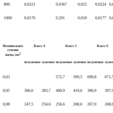
800
0,0221
0,0367
0,022
0,0224
0,
1000
0,0176
0,291
0,018
0,0177
0,
Номинальное
Класс 4
Класс 5
Класс 6
сечение
2
жилы, мм
нелуженые
луженые
нелуженые
луженые
нелуженые
луже
0,03
572,7
599,5
699,8
671,
0,05
366,6
383,7
400,9
419,6
396,9
397,
0,08
247,5
254,6
256,6
268,6
267,9
268,