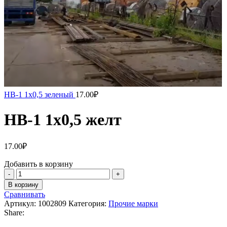
НВ-1 1х0,5 зеленый
17.00
₽
НВ-1 1х0,5 желт
17.00
₽
Добавить в корзину
Количество
товара
В корзину
НВ-1
Сравнивать
1х0,5
Артикул:
1002809
Категория:
Прочие марки
желт
Share: