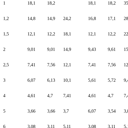
1
18,1
18,2
18,1
18,2
35
1,2
14,8
14,9
24,2
16,8
17,1
2
1,5
12,1
12,2
18,1
12,1
12,2
22
2
9,01
9,01
14,9
9,43
9,61
15
2,5
7,41
7,56
12,1
7,41
7,56
12
3
6,07
6,13
10,1
5,61
5,72
9,
4
4,61
4,7
7,41
4,61
4,7
7,
5
3,66
3,66
3,7
6,07
3,54
3,
6
3,08
3,11
5,11
3,08
3,11
5,