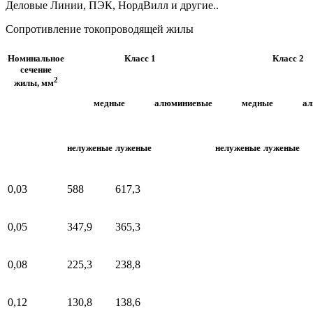
Деловые Линии, ПЭК, НордВилл и другие..
Сопротивление токопроводящей жилы
Номинальное
Класс 1
Класс 2
сечение
2
жилы, мм
медные
алюминиевые
медные
а
нелуженые
луженые
нелуженые
луженые
0,03
588
617,3
0,05
347,9
365,3
0,08
225,3
238,8
0,12
130,8
138,6