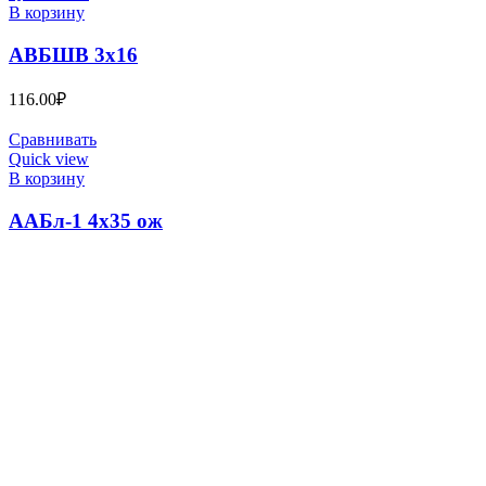
В корзину
АВБШВ 3х16
116.00
₽
Сравнивать
Quick view
В корзину
ААБл-1 4х35 ож
550.00
₽
КАБЕЛЬНЫЙ ЦЕНТР №1
2023
ВСЕ ПРАВА ЗАЩИЩЕНЫ
. .
Search
Меню
Категории
ПВС
ГЛАВНАЯ
О КОМПАНИИ
Информация