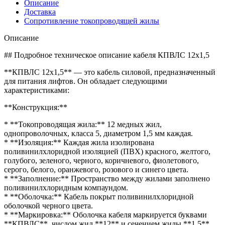
Описание
Доставка
Сопротивление токопроводящей жилы
Описание
## Подробное техническое описание кабеля КПВЛС 12х1,5
**КПВЛС 12х1,5** — это кабель силовой, предназначенный
для питания лифтов. Он обладает следующими
характеристиками:
**Конструкция:**
* **Токопроводящая жила:** 12 медных жил,
однопроволочных, класса 5, диаметром 1,5 мм каждая.
* **Изоляция:** Каждая жила изолирована
поливинилхлоридной изоляцией (ПВХ) красного, желтого,
голубого, зеленого, черного, коричневого, фиолетового,
серого, белого, оранжевого, розового и синего цвета.
* **Заполнение:** Пространство между жилами заполнено
поливинилхлоридным компаундом.
* **Оболочка:** Кабель покрыт поливинилхлоридной
оболочкой черного цвета.
* **Маркировка:** Оболочка кабеля маркируется буквами
**КПВЛС**, числом жил **12** и сечением жилы **1,5**.