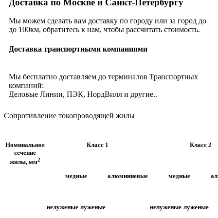
Доставка по Москве и Санкт-Петербургу
Мы можем сделать вам доставку по городу или за город до
до 100км, обратитесь к нам, чтобы рассчитать стоимость.
Доставка транспортными компаниями
Мы бесплатно доставляем до терминалов Транспортных
компаний:
Деловые Линии, ПЭК, НордВилл и другие..
Сопротивление токопроводящей жилы
Номинальное
Класс 1
Класс 2
сечение
2
жилы, мм
медные
алюминиевые
медные
а
нелуженые
луженые
нелуженые
луженые