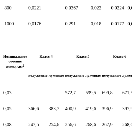
800
0,0221
0,0367
0,022
0,0224
0,
1000
0,0176
0,291
0,018
0,0177
0,
Номинальное
Класс 4
Класс 5
Класс 6
сечение
2
жилы, мм
нелуженые
луженые
нелуженые
луженые
нелуженые
луже
0,03
572,7
599,5
699,8
671,
0,05
366,6
383,7
400,9
419,6
396,9
397,
0,08
247,5
254,6
256,6
268,6
267,9
268,