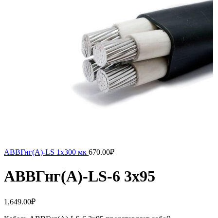
АВВГнг(A)-LS 1х300 мк
670.00
₽
АВВГнг(А)-LS-6 3х95
1,649.00
₽