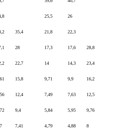
6,7
39,6
40,7
4,8
25,5
26
8,2
35,4
21,8
22,3
7,1
28
17,3
17,6
28,8
2,2
22,7
14
14,3
23,4
,61
15,8
9,71
9,9
16,2
,56
12,4
7,49
7,63
12,5
,72
9,4
5,84
5,95
9,76
,7
7,41
4,79
4,88
8