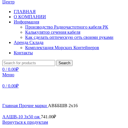
ГЛАВНАЯ
О КОМПАНИИ
Информация
Производство Радиочастотного кабеля РК
Калькулятор сечения кабеля
Как сделать оптическую сеть своими руками
Аренда Склада
Комплектация Морских Контейнеров
Контакты
Search
0
/
0.00
₽
Меню
0
/
0.00
₽
Главная
Прочие марки
АВББШВ 2х16
ААШВ-10 3х50 ож
741.00
₽
Вернуться к продуктам