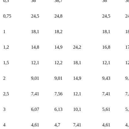
0,5
36
36,7
36
3
0,75
24,5
24,8
24,5
2
1
18,1
18,2
18,1
1
1,2
14,8
14,9
24,2
16,8
1
1,5
12,1
12,2
18,1
12,1
1
2
9,01
9,01
14,9
9,43
9
2,5
7,41
7,56
12,1
7,41
7
3
6,07
6,13
10,1
5,61
5
4
4,61
4,7
7,41
4,61
4